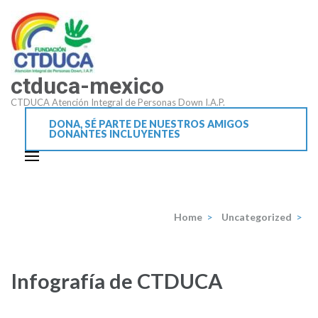
Saltar
al
contenido
(presiona
ctduca-mexico
la
tecla
CTDUCA Atención Integral de Personas Down I.A.P.
Intro)
DONA, SÉ PARTE DE NUESTROS AMIGOS
DONANTES INCLUYENTES
Home
>
Uncategorized
>
Infografía de CTDUCA