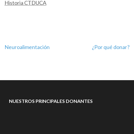
Historia CTDUCA
Navegación
Neuroalimentación
¿Por qué donar?
de
entradas
NUESTROS PRINCIPALES DONANTES