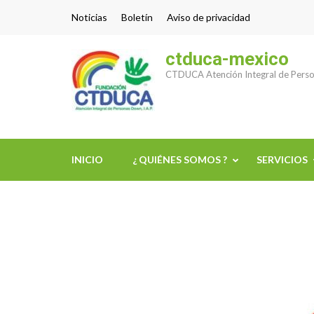
Saltar
Noticias
Boletín
Aviso de privacidad
al
contenido
ctduca-mexico
(presiona
CTDUCA Atención Integral de Perso
la
tecla
Intro)
INICIO
¿ QUIÉNES SOMOS ?
SERVICIOS