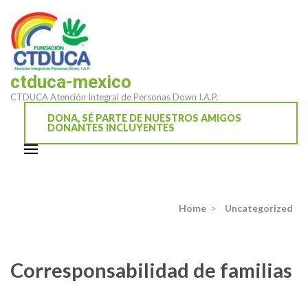
Saltar
al
contenido
(presiona
ctduca-mexico
la
CTDUCA Atención Integral de Personas Down I.A.P.
tecla
Intro)
DONA, SÉ PARTE DE NUESTROS AMIGOS
DONANTES INCLUYENTES
Home
>
Uncategorized
Corresponsabilidad de familias