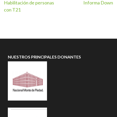
Navegación
Habilitación de personas
Informa Down
con T21
de
entradas
NUESTROS PRINCIPALES DONANTES