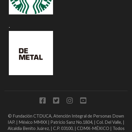
.
© Fundación CTDUCA, Atención Integral de Personas Down
IAP. | México MMXX | Patricio Sanz No.1804, | Col. Del Valle, |
Alcaldía Benito Juárez, | C.P. 03100, | CDMX-MÉXICO | Todos