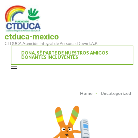
Saltar
al
contenido
(presiona
ctduca-mexico
la
CTDUCA Atención Integral de Personas Down I.A.P.
tecla
Intro)
DONA, SÉ PARTE DE NUESTROS AMIGOS
DONANTES INCLUYENTES
Home
>
Uncategorized